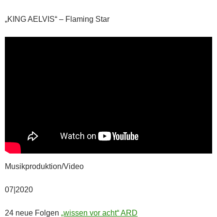
„KING AELVIS“ – Flaming Star
Musikproduktion/Video
07|2020
24 neue Folgen
„wissen vor acht“ ARD